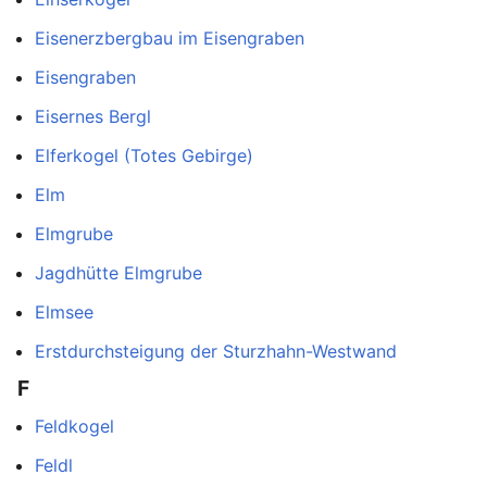
Eisenerzbergbau im Eisengraben
Eisengraben
Eisernes Bergl
Elferkogel (Totes Gebirge)
Elm
Elmgrube
Jagdhütte Elmgrube
Elmsee
Erstdurchsteigung der Sturzhahn-Westwand
F
Feldkogel
Feldl