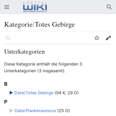
Hauptmenü öffnen
Suc
Kategorie:Totes Gebirge
Sprache
Beobachten
Bearbeiten
Unterkategorien
Diese Kategorie enthält die folgenden 3
Unterkategorien (3 insgesamt):
B
►
Datei:Totes Gebirge
‎
(94 K, 29 D)
P
►
Datei:Plankeraumoos
‎
(25 D)