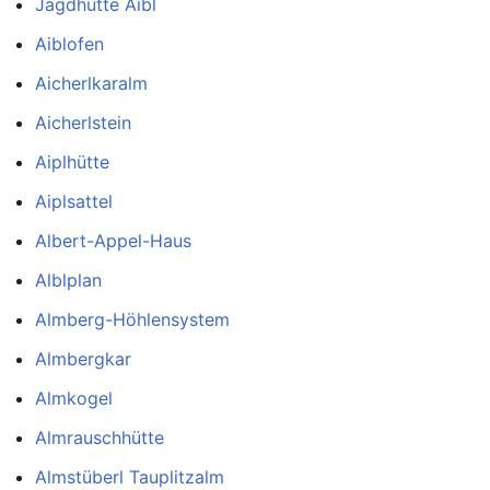
Jagdhütte Aibl
Aiblofen
Aicherlkaralm
Aicherlstein
Aiplhütte
Aiplsattel
Albert-Appel-Haus
Alblplan
Almberg-Höhlensystem
Almbergkar
Almkogel
Almrauschhütte
Almstüberl Tauplitzalm