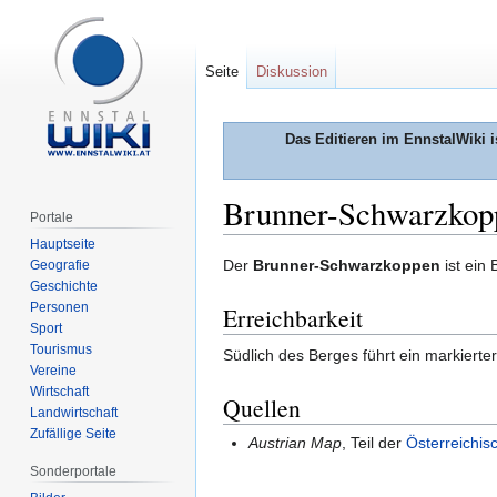
Seite
Diskussion
Das Editieren im EnnstalWiki i
Brunner-Schwarzkop
Portale
Hauptseite
Zur
Zur
Der
Brunner-Schwarzkoppen
ist ein
Geografie
Geschichte
Navigation
Suche
Personen
Erreichbarkeit
springen
springen
Sport
Tourismus
Südlich des Berges führt ein markiert
Vereine
Wirtschaft
Quellen
Landwirtschaft
Zufällige Seite
Austrian Map
, Teil der
Österreichis
Sonderportale