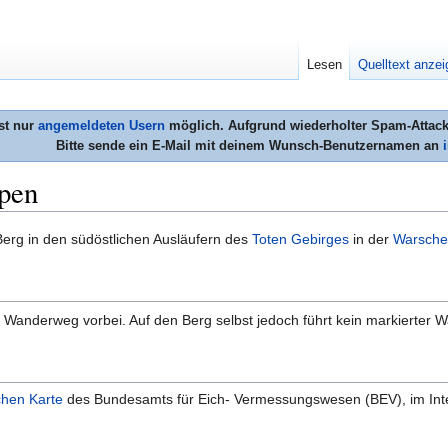
Lesen
Quelltext anze
st nur
angemeldeten Usern
möglich. Aufgrund wiederholter Spam-Attacke
Bitte sende ein E-Mail mit deinem Wunsch-Benutzernamen an
pen
 Berg in den südöstlichen Ausläufern des
Toten Gebirges
in der
Warsche
er Wanderweg vorbei. Auf den Berg selbst jedoch führt kein markierter
chen Karte
des Bundesamts für Eich- Vermessungswesen (BEV), im Int