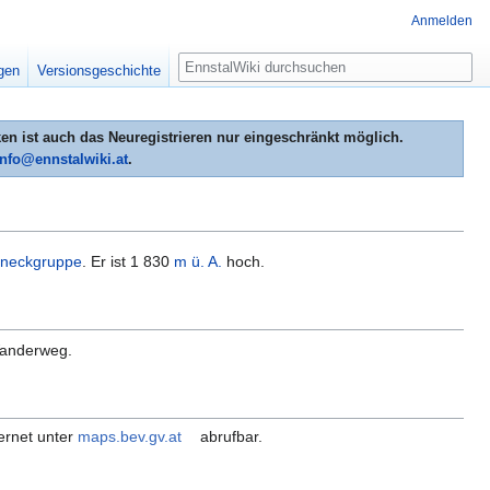
Anmelden
Suche
igen
Versionsgeschichte
n ist auch das Neuregistrieren nur eingeschränkt möglich.
info@ennstalwiki.at
.
neckgruppe
. Er ist 1 830
m ü. A.
hoch.
 Wanderweg.
ernet unter
maps.bev.gv.at
abrufbar.