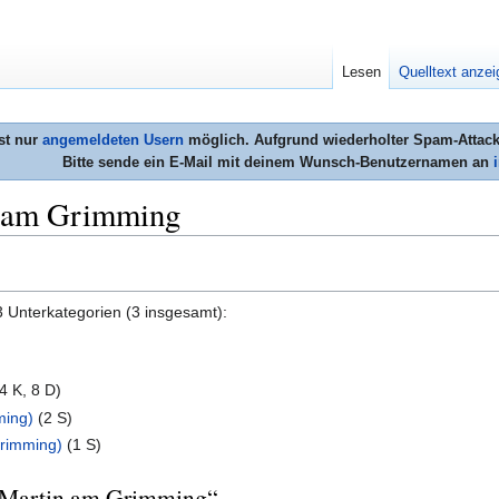
Lesen
Quelltext anze
st nur
angemeldeten Usern
möglich. Aufgrund wiederholter Spam-Attacke
Bitte sende ein E-Mail mit deinem Wunsch-Benutzernamen an
n am Grimming
3 Unterkategorien (3 insgesamt):
4 K, 8 D)
ming)
‎
(2 S)
rimming)
‎
(1 S)
t. Martin am Grimming“