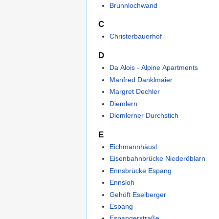
Brunnlochwand
C
Christerbauerhof
D
Da Alois - Alpine Apartments
Manfred Danklmaier
Margret Dechler
Diemlern
Diemlerner Durchstich
E
Eichmannhäusl
Eisenbahnbrücke Niederöblarn
Ennsbrücke Espang
Ennsloh
Gehöft Eselberger
Espang
Espangerstraße