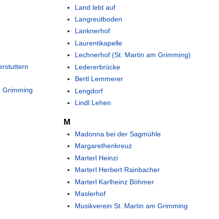
Land lebt auf
Langreutboden
Lanknerhof
Laurentikapelle
Lechnerhof (St. Martin am Grimming)
rstuttern
Ledererbrücke
Bertl Lemmerer
am Grimming
Lengdorf
Lindl Lehen
M
Madonna bei der Sagmühle
Margarethenkreuz
Marterl Heinzi
Marterl Herbert Rainbacher
Marterl Karlheinz Böhmer
Maslerhof
Musikverein St. Martin am Grimming