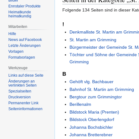
Bilder
Ennstaler Produkte
Folgende 134 Seiten sind in dieser Ka
Heimatkunde
heimatkundig
!
Mitarbeiten
Denkmalliste St. Martin am Grimmi
Hilfe
St. Martin am Grimming
News auf Facebook
Letzte Änderungen
Bürgermeister der Gemeinde St. M
Vorlagen
Töchter und Söhne der Gemeinde S
Formatvorlagen
Grimming
Werkzeuge
B
Links auf diese Seite
Gehöft vlg. Bachbauer
Änderungen an
verlinkten Seiten
Bahnhof St. Martin am Grimming
Spezialseiten
Bergtour zum Grimmingtor
Druckversion
Permanenter Link
Berillenalm
Seiten­informationen
Bildstock Maria (Prenten)
Bildstock Oberlengdorf
Johanna Bochsbichler
Johanna Bretterebner