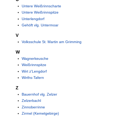
Untere Weißrinnscharte
Untere Weißrinnspitze
Unterlengdorf
Gehöft vlg. Untermoar
V
Volksschule St. Martin am Grimming
W
Wagnerkeusche
Weißrinnspitze
Wirt z'Lengdorf
Wirths-Tafern
Z
Bauernhof vlg. Zelzer
Zelzerbachl
Zinnoberrinne
Zirmel (Kemetgebirge)