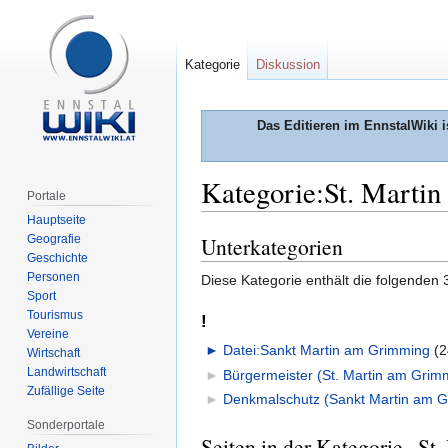
Kategorie
Diskussion
Das Editieren im EnnstalWiki i
Kategorie:St. Marti
Portale
Hauptseite
Geografie
Unterkategorien
Zur
Zur
Geschichte
Navigation
Suche
Personen
Diese Kategorie enthält die folgenden 
springen
springen
Sport
Tourismus
!
Vereine
►
Datei:Sankt Martin am Grimming
‎
(2
Wirtschaft
Landwirtschaft
►
Bürgermeister (St. Martin am Grim
Zufällige Seite
►
Denkmalschutz (Sankt Martin am G
Sonderportale
Seiten in der Kategorie „S