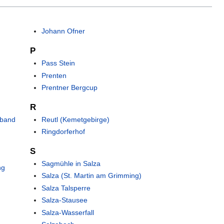
Johann Ofner
P
Pass Stein
Prenten
Prentner Bergcup
R
rband
Reutl (Kemetgebirge)
Ringdorferhof
S
Sagmühle in Salza
ng
Salza (St. Martin am Grimming)
Salza Talsperre
Salza-Stausee
Salza-Wasserfall