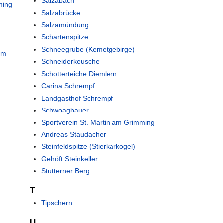
Salzabach
ming
Salzabrücke
Salzamündung
Schartenspitze
Schneegrube (Kemetgebirge)
 am
Schneiderkeusche
Schotterteiche Diemlern
Carina Schrempf
Landgasthof Schrempf
Schwoagbauer
Sportverein St. Martin am Grimming
Andreas Staudacher
Steinfeldspitze (Stierkarkogel)
Gehöft Steinkeller
Stutterner Berg
T
Tipschern
U