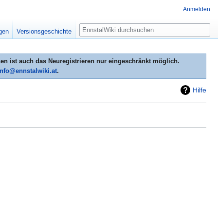
Anmelden
Suche
igen
Versionsgeschichte
n ist auch das Neuregistrieren nur eingeschränkt möglich.
info@ennstalwiki.at
.
Hilfe