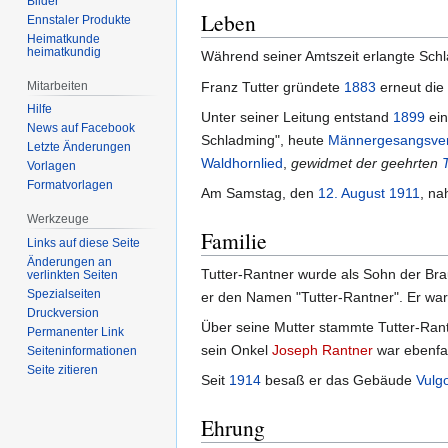
Bilder
Leben
Ennstaler Produkte
Heimatkunde
heimatkundig
Während seiner Amtszeit erlangte Sc
Mitarbeiten
Franz Tutter gründete
1883
erneut die
Hilfe
Unter seiner Leitung entstand
1899
ein
News auf Facebook
Schladming", heute
Männergesangsvere
Letzte Änderungen
Waldhornlied
,
gewidmet der geehrten
Vorlagen
Formatvorlagen
Am Samstag, den
12. August
1911
, na
Werkzeuge
Familie
Links auf diese Seite
Änderungen an
Tutter-Rantner wurde als Sohn der Bra
verlinkten Seiten
Spezialseiten
er den Namen "Tutter-Rantner". Er war
Druckversion
Über seine Mutter stammte Tutter-Ran
Permanenter Link
sein Onkel
Joseph Rantner
war ebenfal
Seiten­informationen
Seite zitieren
Seit
1914
besaß er das Gebäude
Vulg
Ehrung