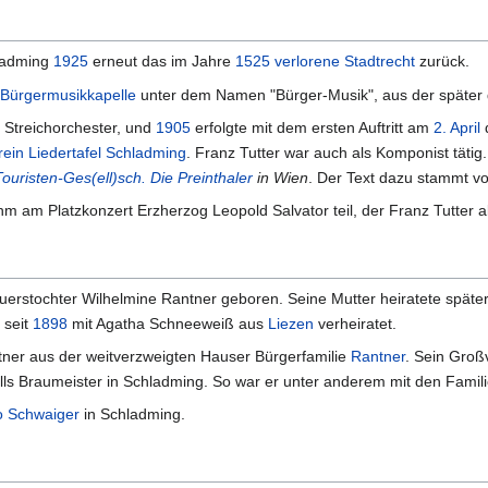
hladming
1925
erneut das im Jahre
1525
verlorene Stadtrecht
zurück.
Bürgermusikkapelle
unter dem Namen "Bürger-Musik", aus der später
 Streichorchester, und
1905
erfolgte mit dem ersten Auftritt am
2. April
in Liedertafel Schladming
. Franz Tutter war auch als Komponist täti
Touristen-Ges(ell)sch. Die Preinthaler
in Wien
. Der Text dazu stammt v
hm am Platzkonzert Erzherzog Leopold Salvator teil, der Franz Tutter 
uerstochter Wilhelmine Rantner geboren. Seine Mutter heiratete späte
 seit
1898
mit Agatha Schneeweiß aus
Liezen
verheiratet.
tner aus der weitverzweigten Hauser Bürgerfamilie
Rantner
. Sein Groß
ls Braumeister in Schladming. So war er unter anderem mit den Famil
o Schwaiger
in Schladming.