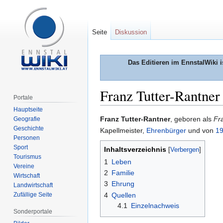
Seite
Diskussion
Das Editieren im EnnstalWiki i
Franz Tutter-Rantner
Portale
Hauptseite
Zur
Zur
Franz Tutter-Rantner
, geboren als
Fr
Geografie
Geschichte
Navigation
Suche
Kapellmeister,
Ehrenbürger
und von
1
Personen
springen
springen
Sport
Inhaltsverzeichnis
Tourismus
1
Leben
Vereine
2
Familie
Wirtschaft
3
Ehrung
Landwirtschaft
Zufällige Seite
4
Quellen
4.1
Einzelnachweis
Sonderportale