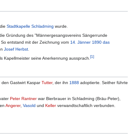
 die
Stadtkapelle Schladming
wurde.
die Gründung des "Männergesangsvereins Sängerrunde
g. So entstand mit der Zeichnung vom
14. Jänner
1890
das
on
Josef Herbst
.
[1]
als Kapellmeister seine Anerkennung aussprach.
r den Gastwirt Kaspar
Tutter
, der ihn
1888
adoptierte. Seither führte
vater
Peter Rantner
war Bierbrauer in Schladming (Bräu-Peter),
ien
Angerer
,
Vasold
und
Keller
verwandtschaftlich verbunden.