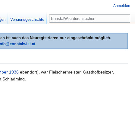
Anmelden
Suche
igen
Versionsgeschichte
n ist auch das Neuregistrieren nur eingeschränkt möglich.
info@ennstalwiki.at
.
mber
1936
ebendort), war Fleischermeister, Gasthofbesitzer,
 Schladming.