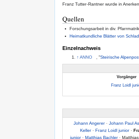
Franz Tutter-Rantner wurde in Anerke
Quellen
Forschungsarbeit in div. Pfarrmatri
Heimatkundliche Blätter von Schla
Einzelnachweis
↑
ANNO
, "
Steirische Alpenpos
Vorgänger
Franz Loidl juni
Johann Angerer
·
Johann Paul A
Keller
·
Franz Loidl junior
·
Fr
junior
·
Matthias Bachler
· Matthias