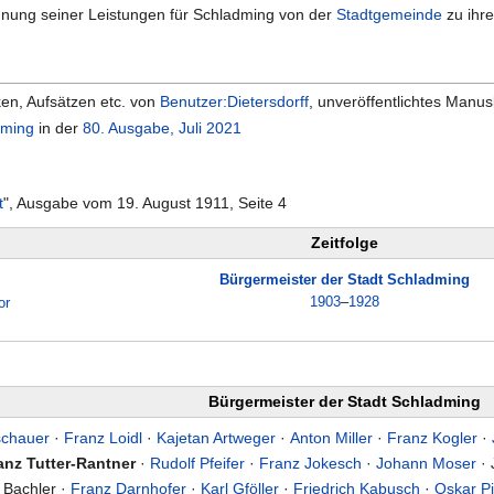
nnung seiner Leistungen für Schladming von der
Stadtgemeinde
zu ih
ken, Aufsätzen etc. von
Benutzer:Dietersdorff
, unveröffentlichtes Manus
dming
in der
80. Ausgabe, Juli 2021
t
", Ausgabe vom 19. August 1911, Seite 4
Zeitfolge
Bürgermeister der Stadt Schladming
1903
–
1928
or
Bürgermeister der Stadt Schladming
schauer
·
Franz Loidl
·
Kajetan Artweger
·
Anton Miller
·
Franz Kogler
·
anz Tutter-Rantner
·
Rudolf Pfeifer
·
Franz Jokesch
·
Johann Moser
· 
 Bachler ·
Franz Darnhofer
·
Karl Gföller
·
Friedrich Kabusch
·
Oskar Pi