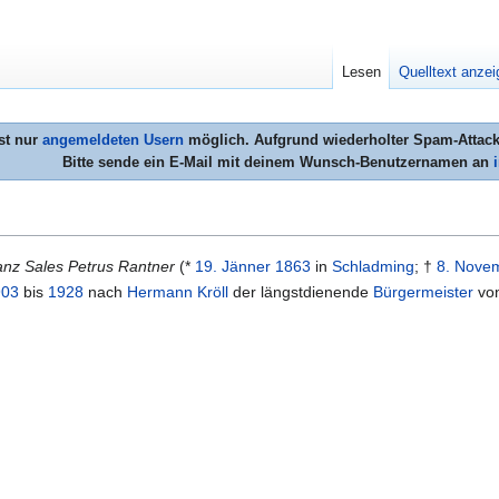
Lesen
Quelltext anze
st nur
angemeldeten Usern
möglich. Aufgrund wiederholter Spam-Attacke
Bitte sende ein E-Mail mit deinem Wunsch-Benutzernamen an
anz Sales Petrus Rantner
(*
19. Jänner
1863
in
Schladming
; †
8. Nove
903
bis
1928
nach
Hermann Kröll
der längstdienende
Bürgermeister
von