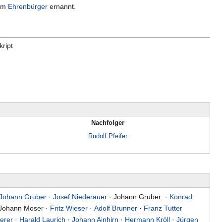
rem
Ehrenbürger
ernannt.
kript
Nachfolger
Rudolf Pfeifer
Johann Gruber
·
Josef Niederauer
· Johann Gruber ·
Konrad
Johann Moser ·
Fritz Wieser
·
Adolf Brunner
·
Franz Tutter
erer
·
Harald Laurich
·
Johann Ainhirn
·
Hermann Kröll
·
Jürgen