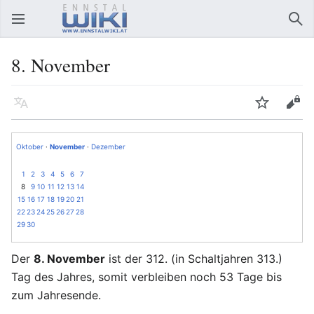
Hauptmenü öffnen
Suc
8. November
Sprache
Beobachten
Bearbeiten
Oktober
·
November
·
Dezember
1
2
3
4
5
6
7
8
9
10
11
12
13
14
15
16
17
18
19
20
21
22
23
24
25
26
27
28
29
30
Der
8. November
ist der 312. (in Schaltjahren 313.)
Tag des Jahres, somit verbleiben noch 53 Tage bis
zum Jahresende.