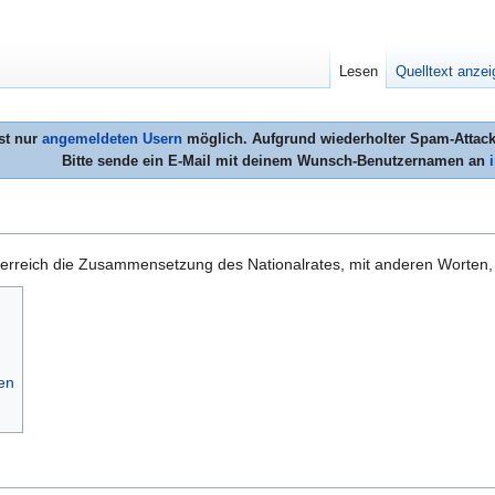
Lesen
Quelltext anze
st nur
angemeldeten Usern
möglich. Aufgrund wiederholter Spam-Attacke
Bitte sende ein E-Mail mit deinem Wunsch-Benutzernamen an
rreich die Zusammensetzung des Nationalrates, mit anderen Worten, 
en