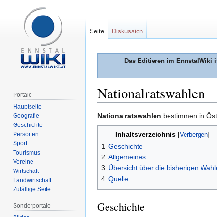
Seite
Diskussion
Das Editieren im EnnstalWiki i
Nationalratswahlen
Portale
Hauptseite
Zur
Zur
Nationalratswahlen
bestimmen in Öste
Geografie
Geschichte
Navigation
Suche
Inhaltsverzeichnis
Personen
springen
springen
Sport
1
Geschichte
Tourismus
2
Allgemeines
Vereine
3
Übersicht über die bisherigen Wahl
Wirtschaft
4
Quelle
Landwirtschaft
Zufällige Seite
Geschichte
Sonderportale