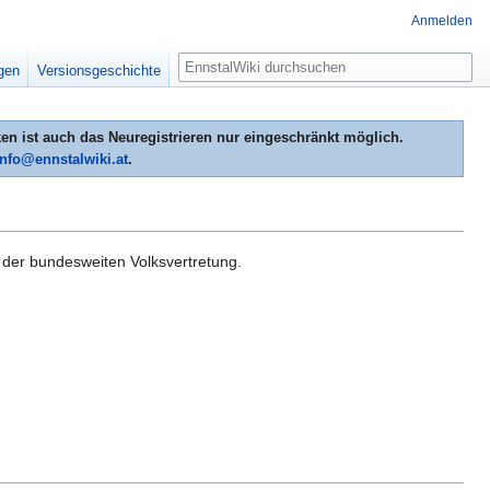
Anmelden
Suche
igen
Versionsgeschichte
n ist auch das Neuregistrieren nur eingeschränkt möglich.
info@ennstalwiki.at
.
der bundesweiten Volksvertretung.