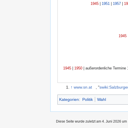
1945
|
1951
|
1957
|
19
1945
1945
|
1950
| außerordenliche Termine
↑
www.sn.at
, "
swiki:Salzburge
Kategorien
:
Politik
Wahl
Diese Seite wurde zuletzt am 4. Juni 2026 um 