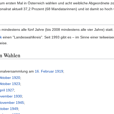
um ersten Mal in Österreich wählen und acht weibliche Abgeordnete zo
ionalrat aktuell 37,2 Prozent (68 Mandatarinnen) und ist damit so hoch 
 mindestens alle fünf Jahre (bis 2008 mindestens alle vier Jahre) statt.
rk
einen "Landeswahlkreis". Seit 1993 gibt es – im Sinne einer teilweis
eise.
en Wahlen
tionalversammlung am
16. Februar
1919
;
Oktober
1920
;
Oktober
1923
;
pril
1927
;
ovember
1930
;
November
1945
;
ktober
1949
;