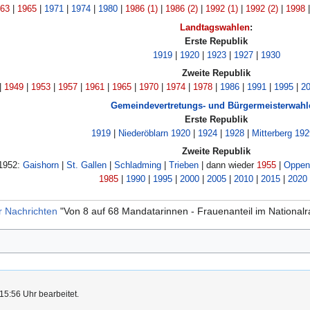
63
|
1965
|
1971
|
1974
|
1980
|
1986 (1)
|
1986 (2)
|
1992 (1)
|
1992 (2)
|
1998
Landtagswahlen
:
Erste Republik
1919
|
1920
|
1923
|
1927
|
1930
Zweite Republik
|
1949
|
1953
|
1957
|
1961
|
1965
|
1970
|
1974
|
1978
|
1986
|
1991
|
1995
|
2
Gemeindevertretungs- und Bürgermeisterwahl
Erste Republik
1919
|
Niederöblarn 1920
|
1924
|
1928
|
Mitterberg 192
Zweite Republik
 1952:
Gaishorn
|
St. Gallen
|
Schladming
|
Trieben
| dann wieder
1955
|
Oppen
1985
|
1990
|
1995
|
2000
|
2005
|
2010
|
2015
|
2020
r Nachrichten
"Von 8 auf 68 Mandatarinnen - Frauenanteil im Nationalra
15:56 Uhr bearbeitet.