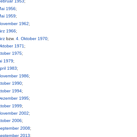
Februar
1953
;
Mai
1956
;
Mai
1959
;
November
1962
;
ärz
1966
;
ärz
bzw.
4. Oktober
1970
;
Oktober
1971
;
ktober
1975
;
ai
1979
;
pril
1983
;
November
1986
;
ktober
1990
;
ktober
1994
;
Dezember
1995
;
ktober
1999
;
November
2002
;
ktober
2006
;
September
2008
;
September
2013
;