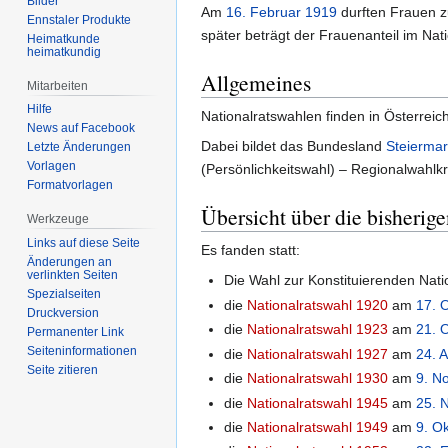
Bilder
Am
16. Februar
1919
durften Frauen z
Ennstaler Produkte
später beträgt der Frauenanteil im Nat
Heimatkunde
heimatkundig
Allgemeines
Mitarbeiten
Hilfe
Nationalratswahlen finden in Österreich
News auf Facebook
Dabei bildet das Bundesland
Steierma
Letzte Änderungen
Vorlagen
(Persönlichkeitswahl) – Regionalwahlkr
Formatvorlagen
Übersicht über die bisherig
Werkzeuge
Links auf diese Seite
Es fanden statt:
Änderungen an
verlinkten Seiten
Die Wahl zur Konstituierenden Na
Spezialseiten
die
Nationalratswahl 1920
am
17. 
Druckversion
die
Nationalratswahl 1923
am
21. 
Permanenter Link
Seiten­informationen
die
Nationalratswahl 1927
am
24. A
Seite zitieren
die
Nationalratswahl 1930
am
9. N
die
Nationalratswahl 1945
am
25. 
die
Nationalratswahl 1949
am
9. O