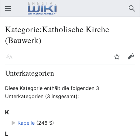
Hauptmenü öffnen
Suc
Kategorie:Katholische Kirche
(Bauwerk)
Sprache
Beobachten
Bearbeiten
Unterkategorien
Diese Kategorie enthält die folgenden 3
Unterkategorien (3 insgesamt):
K
►
Kapelle
‎
(246 S)
L