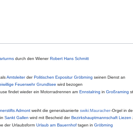
arturms
durch den Wiener
Robert Hans Schmitt
t als
Amtsleiter
der
Politischen Expositur Gröbming
seinen Dienst an
eiwillige Feuerwehr Grundlsee
wird bezogen
Pause findet wieder ein Motorradrennen am
Ennstalring
in
Großraming
st
nerstifts Admont
weiht die generalsanierte
swiki:Mauracher
-Orgel in d
in
Sankt Gallen
wird mit Bescheid der
Bezirkshauptmannschaft Liezen
ebe der Urlaubsform
Urlaub am Bauernhof
tagen in
Gröbming