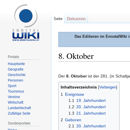
Seite
Diskussion
Das Editieren im EnnstalWiki i
8. Oktober
Portale
Hauptseite
Zur
Zur
Geografie
Geschichte
Navigation
Suche
Der
8. Oktober
ist der 281. (in Schalt
Personen
springen
springen
Sport
Inhaltsverzeichnis
Tourismus
1
Ereignisse
Vereine
1.1
19. Jahrhundert
Wirtschaft
1.2
20. Jahrhundert
Landwirtschaft
1.3
21. Jahrhundert
Zufällige Seite
2
Geboren
Sonderportale
2.1
20. Jahrhundert