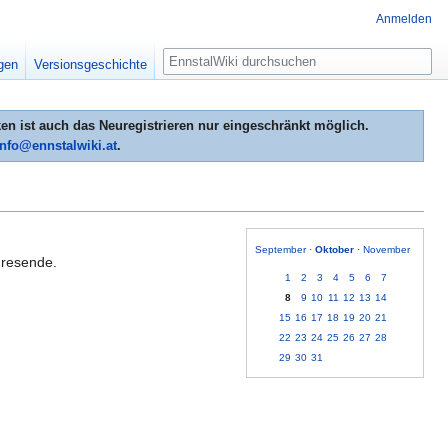
Anmelden
Suche
igen
Versionsgeschichte
n ist auch das Neuregistrieren nur eingeschränkt möglich.
info@ennstalwiki.at
.
September
·
Oktober
·
November
hresende.
1
2
3
4
5
6
7
8
9
10
11
12
13
14
15
16
17
18
19
20
21
22
23
24
25
26
27
28
29
30
31