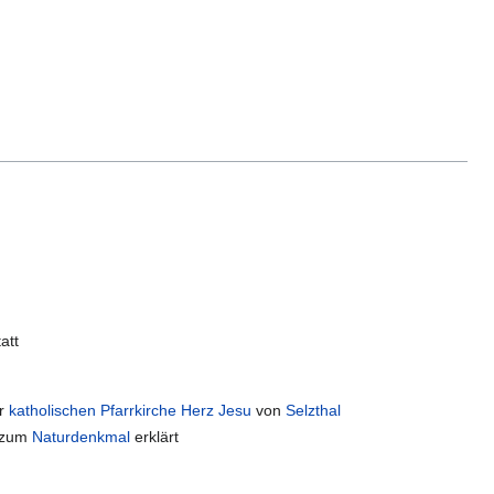
att
er
katholischen Pfarrkirche Herz Jesu
von
Selzthal
zum
Naturdenkmal
erklärt