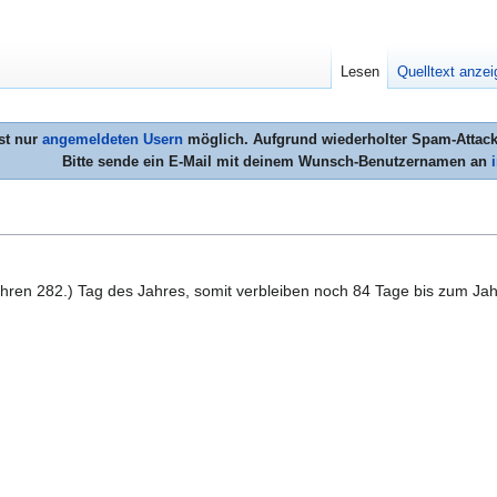
Lesen
Quelltext anze
st nur
angemeldeten Usern
möglich. Aufgrund wiederholter Spam-Attacke
Bitte sende ein E-Mail mit deinem Wunsch-Benutzernamen an
jahren 282.) Tag des Jahres, somit verbleiben noch 84 Tage bis zum Ja