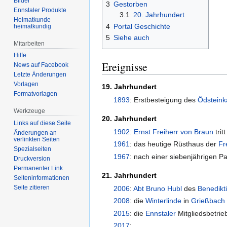
Bilder
3
Gestorben
Ennstaler Produkte
3.1
20. Jahrhundert
Heimatkunde
4
Portal Geschichte
heimatkundig
5
Siehe auch
Mitarbeiten
Hilfe
Ereignisse
News auf Facebook
Letzte Änderungen
Vorlagen
19. Jahrhundert
Formatvorlagen
1893
: Erstbesteigung des
Ödsteink
Werkzeuge
20. Jahrhundert
Links auf diese Seite
1902
:
Ernst Freiherr von Braun
trit
Änderungen an
verlinkten Seiten
1961
: das heutige Rüsthaus der
Fr
Spezialseiten
1967
: nach einer siebenjährigen 
Druckversion
Permanenter Link
21. Jahrhundert
Seiten­informationen
Seite zitieren
2006
:
Abt
Bruno Hubl
des
Benedikti
2008
: die
Winterlinde
in
Grießbach
2015
: die
Ennstaler
Mitgliedsbetri
2017
: