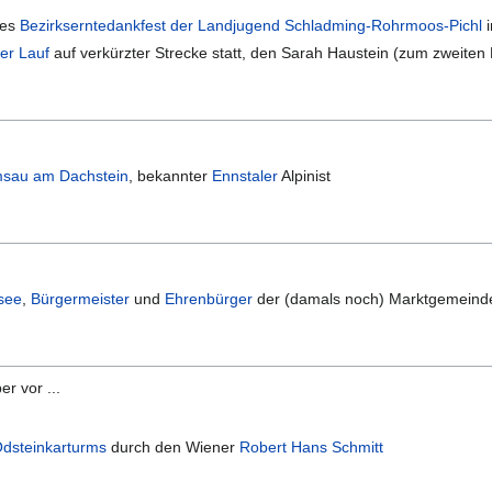
des
Bezirkserntedankfest der Landjugend Schladming-Rohrmoos-Pichl
er Lauf
auf verkürzter Strecke statt, den Sarah Haustein (zum zweite
sau am Dachstein
, bekannter
Ennstaler
Alpinist
see
,
Bürgermeister
und
Ehrenbürger
der (damals noch) Marktgemeind
r vor ...
dsteinkarturms
durch den Wiener
Robert Hans Schmitt