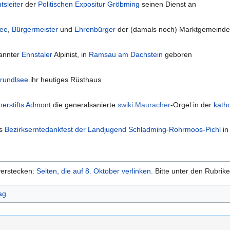
tsleiter
der
Politischen Expositur Gröbming
seinen Dienst an
ee
,
Bürgermeister
und
Ehrenbürger
der (damals noch) Marktgemeinde
kannter
Ennstaler
Alpinist, in
Ramsau am Dachstein
geboren
Grundlsee
ihr heutiges Rüsthaus
nerstifts Admont
die generalsanierte
swiki:Mauracher
-Orgel in der
kath
es
Bezirkserntedankfest der Landjugend Schladming-Rohrmoos-Pichl
i
 verstecken:
Seiten, die auf 8. Oktober verlinken.
Bitte unter den Rubrik
ag