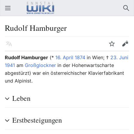
Hauptmenü öffnen
Suc
Rudolf Hamburger
Sprache
Beobachten
Bearbeiten
Rudolf Hamburger
(*
16. April
1874
in Wien; †
23. Juni
1941
am
Großglockner
in der Hohenwartscharte
abgestürzt) war ein österreichischer Klavierfabrikant
und Alpinist.
Leben
Erstbesteigungen