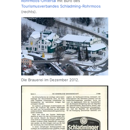
Rohrmoos-Untertal
mit Büro des
Tourismusverbandes Schladming-Rohrmoos
(rechts).
Die Brauerei im Dezember 2012.