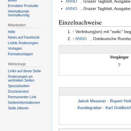
Bilder
ANNO
, Grazer Tagblatt, Ausgab
Ennstaler Produkte
ANNO
, Grazer Tagblatt, Ausgabe
Heimatkunde
heimatkundig
Einzelnachweise
Mitarbeiten
↑
Verlinkung(en) mit "swiki:" be
Hilfe
News auf Facebook
↑
ANNO
, Ostdeutsche Runds
Letzte Änderungen
Vorlagen
Formatvorlagen
Vorgänger
Werkzeuge
?
Links auf diese Seite
Änderungen an
verlinkten Seiten
Spezialseiten
Druckversion
Permanenter Link
Jakob Messner
·
Rupert Hof
Seiten­informationen
Kundegraber
·
Karl Goldbric
Seite zitieren