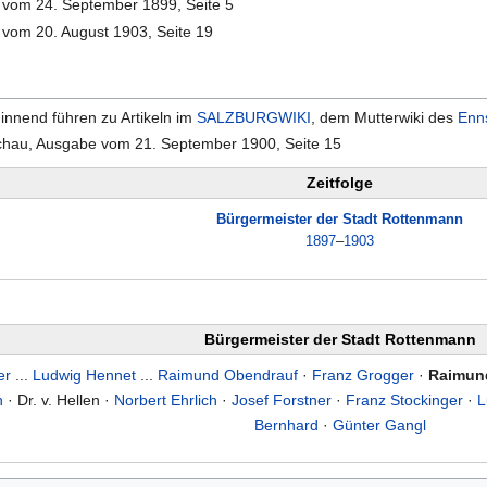
e vom 24. September 1899, Seite 5
 vom 20. August 1903, Seite 19
ginnend führen zu Artikeln im
SALZBURGWIKI
, dem Mutterwiki des
Enns
chau, Ausgabe vom 21. September 1900, Seite 15
Zeitfolge
Bürgermeister der Stadt Rottenmann
1897
–
1903
Bürgermeister der Stadt Rottenmann
er
...
Ludwig Hennet
...
Raimund Obendrauf
·
Franz Grogger
·
Raimund
h
· Dr. v. Hellen ·
Norbert Ehrlich
·
Josef Forstner
·
Franz Stockinger
·
L
Bernhard
·
Günter Gangl