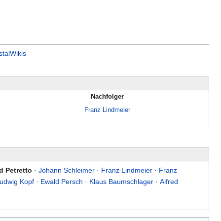
talWikis
Nachfolger
Franz Lindmeier
 Petretto
·
Johann Schleimer
·
Franz Lindmeier
·
Franz
udwig Kopf
·
Ewald Persch
·
Klaus Baumschlager
·
Alfred