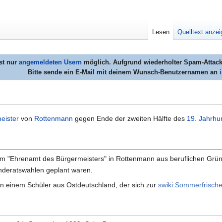
Lesen
Quelltext anze
st nur
angemeldeten Usern
möglich. Aufgrund wiederholter Spam-Attacke
Bitte sende ein E-Mail mit deinem Wunsch-Benutzernamen an
eister
von
Rottenmann
gegen Ende der zweiten Hälfte des
19. Jahrhu
m "Ehrenamt des Bürgermeisters" in Rottenmann aus beruflichen Grün
deratswahlen geplant waren.
an einem Schüler aus Ostdeutschland, der sich zur
swiki:Sommerfrisch