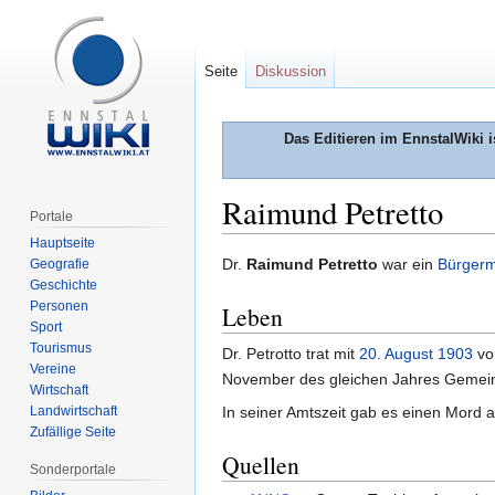
Seite
Diskussion
Das Editieren im EnnstalWiki i
Raimund Petretto
Portale
Hauptseite
Zur
Zur
Dr.
Raimund Petretto
war ein
Bürgerm
Geografie
Geschichte
Navigation
Suche
Personen
Leben
springen
springen
Sport
Tourismus
Dr. Petrotto trat mit
20. August
1903
vo
Vereine
November des gleichen Jahres Gemein
Wirtschaft
Landwirtschaft
In seiner Amtszeit gab es einen Mord 
Zufällige Seite
Quellen
Sonderportale