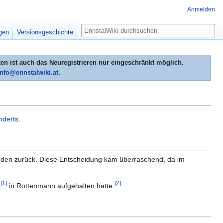
Anmelden
Suche
igen
Versionsgeschichte
n ist auch das Neuregistrieren nur eingeschränkt möglich.
info@ennstalwiki.at
.
nderts
.
den zurück. Diese Entscheidung kam überraschend, da im
[1]
[2]
e
in Rottenmann aufgehalten hatte.