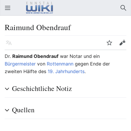
Hauptmenü öffnen
Suc
Raimund Obendrauf
Sprache
Beobachten
Bearbeiten
Dr.
Raimund Obendrauf
war Notar und ein
Bürgermeister
von
Rottenmann
gegen Ende der
zweiten Hälfte des
19. Jahrhunderts
.
Geschichtliche Notiz
Quellen