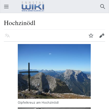
Hauptmenü öffnen
Suc
Hochzinödl
Sprache
Beobachten
Bearbeiten
Gipfelkreuz am Hochzinödl