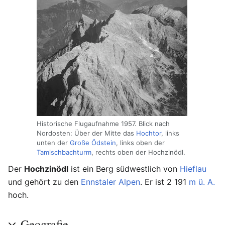
Historische Flugaufnahme 1957. Blick nach
Nordosten: Über der Mitte das
Hochtor
, links
unten der
Große Ödstein
, links oben der
Tamischbachturm
, rechts oben der Hochzinödl.
Der
Hochzinödl
ist ein Berg südwestlich von
Hieflau
und gehört zu den
Ennstaler Alpen
. Er ist 2 191
m ü. A.
hoch.
Geografie