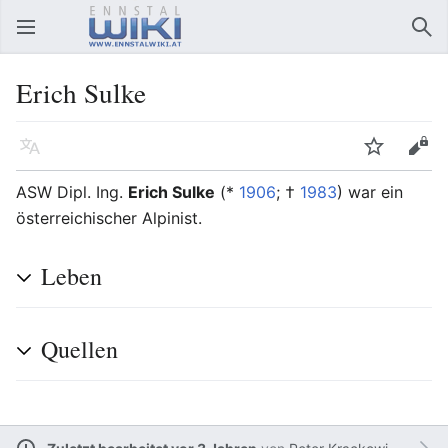
Hauptmenü öffnen
Suc
Erich Sulke
Sprache
Beobachten
Bearbeiten
ASW Dipl. Ing.
Erich Sulke
(*
1906
; †
1983
) war ein
österreichischer Alpinist.
Leben
Quellen