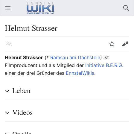
Hauptmenü öffnen
Suc
Helmut Strasser
Sprache
Beobachten
Bearbeiten
Helmut Strasser
(*
Ramsau am Dachstein
) ist
Filmproduzent und als Mitglied der
Initiative B.E.R.G.
einer der drei Gründer des
EnnstalWikis
.
Leben
Videos