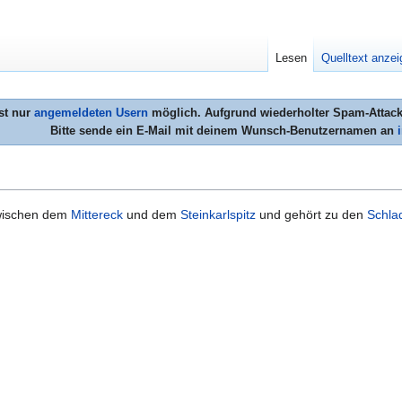
Lesen
Quelltext anze
st nur
angemeldeten Usern
möglich. Aufgrund wiederholter Spam-Attacke
Bitte sende ein E-Mail mit deinem Wunsch-Benutzernamen an
ischen dem
Mittereck
und dem
Steinkarlspitz
und gehört zu den
Schla