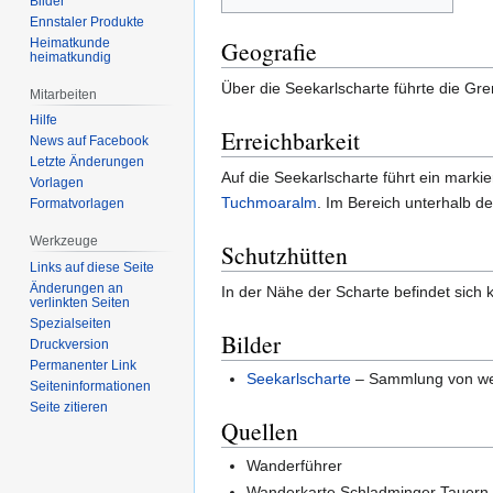
Bilder
Ennstaler Produkte
Heimatkunde
Geografie
heimatkundig
Über die Seekarlscharte führte die Gr
Mitarbeiten
Hilfe
Erreichbarkeit
News auf Facebook
Letzte Änderungen
Auf die Seekarlscharte führt ein marki
Vorlagen
Tuchmoaralm
. Im Bereich unterhalb der
Formatvorlagen
Werkzeuge
Schutzhütten
Links auf diese Seite
Änderungen an
In der Nähe der Scharte befindet sich 
verlinkten Seiten
Spezialseiten
Bilder
Druckversion
Permanenter Link
Seekarlscharte
– Sammlung von wei
Seiten­informationen
Seite zitieren
Quellen
Wanderführer
Wanderkarte Schladminger Tauern,