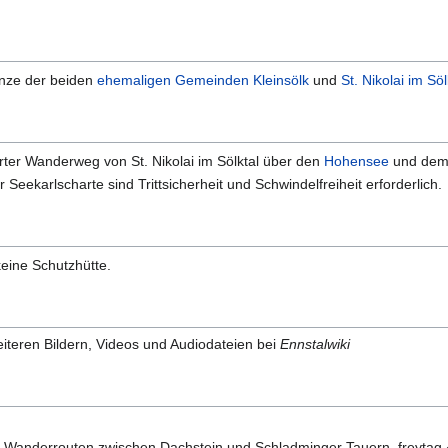
enze der beiden
ehemaligen Gemeinden
Kleinsölk
und
St. Nikolai im Söl
erter Wanderweg von St. Nikolai im Sölktal über den
Hohensee
und de
 Seekarlscharte sind Trittsicherheit und Schwindelfreiheit erforderlich.
keine Schutzhütte.
teren Bildern, Videos und Audiodateien bei
Ennstalwiki
 Wanderrouten zwischen Dachstein und Schladminger Tauern, freytag 