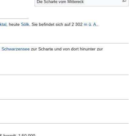
Die Scharte vom Mittereck
ktal
, heute
Sölk
. Sie befindet sich auf 2 302
m ü. A.
.
m
Schwarzensee
zur Scharte und von dort hinunter zur
& berndt, 1:50 000