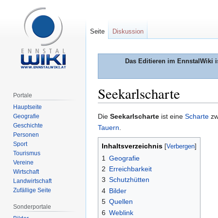
Seite
Diskussion
Das Editieren im EnnstalWiki i
Seekarlscharte
Portale
Hauptseite
Zur
Zur
Die
Seekarlscharte
ist eine
Scharte
zw
Geografie
Geschichte
Navigation
Suche
Tauern
.
Personen
springen
springen
Sport
Inhaltsverzeichnis
Tourismus
1
Geografie
Vereine
2
Erreichbarkeit
Wirtschaft
3
Schutzhütten
Landwirtschaft
Zufällige Seite
4
Bilder
5
Quellen
Sonderportale
6
Weblink