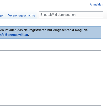
Anmelden
Suche
igen
Versionsgeschichte
n ist auch das Neuregistrieren nur eingeschränkt möglich.
info@ennstalwiki.at
.