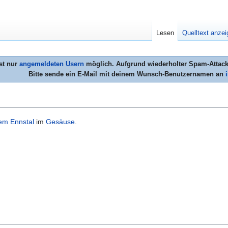
Lesen
Quelltext anze
st nur
angemeldeten Usern
möglich. Aufgrund wiederholter Spam-Attacke
Bitte sende ein E-Mail mit deinem Wunsch-Benutzernamen an
em Ennstal
im
Gesäuse
.