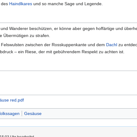
l des
Haindlkares
und so manche Sage und Legende.
 und Wanderer beschützen, er könne aber gegen hoffärtige und überhe
ie Übermütigen zu strafen.
en Felswulsten zwischen der Rosskuppenkante und dem
Dachl
zu entdec
druck – ein Riese, der mit gebührendem Respekt zu achten ist.
äuse red.pdf
olkssagen
Gesäuse
15:03 Uhr bearbeitet.