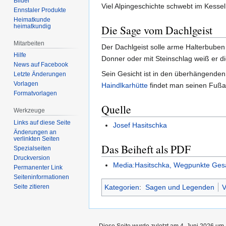
Bilder
Viel Alpingeschichte schwebt im Kesse
Ennstaler Produkte
Heimatkunde
heimatkundig
Die Sage vom Dachlgeist
Mitarbeiten
Der Dachlgeist solle arme Halterbuben
Hilfe
Donner oder mit Steinschlag weiß er d
News auf Facebook
Sein Gesicht ist in den überhängend
Letzte Änderungen
Vorlagen
Haindlkarhütte
findet man seinen Fußab
Formatvorlagen
Quelle
Werkzeuge
Links auf diese Seite
Josef Hasitschka
Änderungen an
verlinkten Seiten
Das Beiheft als PDF
Spezialseiten
Druckversion
Media:Hasitschka, Wegpunkte Ges
Permanenter Link
Seiten­informationen
Kategorien
:
Sagen und Legenden
V
Seite zitieren
Diese Seite wurde zuletzt am 4. Juni 2026 um 