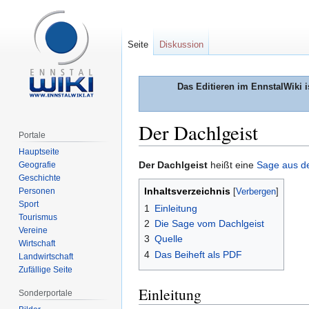
Seite
Diskussion
Das Editieren im EnnstalWiki i
Der Dachlgeist
Portale
Hauptseite
Zur
Zur
Der Dachlgeist
heißt eine
Sage aus d
Geografie
Geschichte
Navigation
Suche
Inhaltsverzeichnis
Personen
springen
springen
Sport
1
Einleitung
Tourismus
2
Die Sage vom Dachlgeist
Vereine
3
Quelle
Wirtschaft
4
Das Beiheft als PDF
Landwirtschaft
Zufällige Seite
Einleitung
Sonderportale