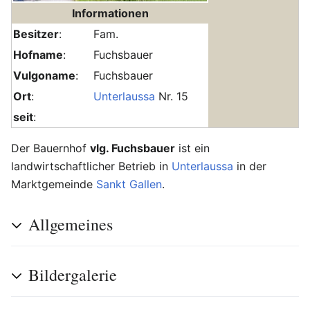
Informationen
Besitzer
:
Fam.
Hofname
:
Fuchsbauer
Vulgoname
:
Fuchsbauer
Ort
:
Unterlaussa
Nr. 15
seit
:
Der Bauernhof
vlg. Fuchsbauer
ist ein
landwirtschaftlicher Betrieb in
Unterlaussa
in der
Marktgemeinde
Sankt Gallen
.
Allgemeines
Bildergalerie