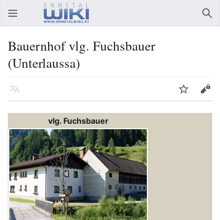
Hauptmenü öffnen
Suc
Bauernhof vlg. Fuchsbauer
(Unterlaussa)
Sprache
Beobachten
Bearbeiten
vlg. Fuchsbauer