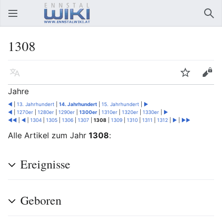
Hauptmenü öffnen
Suc
1308
Sprache
Beobachten
Bearbeiten
Jahre
◄
|
13. Jahrhundert
|
14. Jahrhundert
|
15. Jahrhundert
|
►
◄
|
1270er
|
1280er
|
1290er
|
1300er
|
1310er
|
1320er
|
1330er
|
►
◄◄
|
◄
|
1304
|
1305
|
1306
|
1307
|
1308
|
1309
|
1310
|
1311
|
1312
|
►
|
►►
Alle Artikel zum Jahr
1308
:
Ereignisse
Geboren