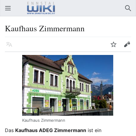
Hauptmenü öffnen
Suc
Kaufhaus Zimmermann
Sprache
Beobachten
Bearbeiten
Kaufhaus Zimmermann
Das
Kaufhaus ADEG Zimmermann
ist ein