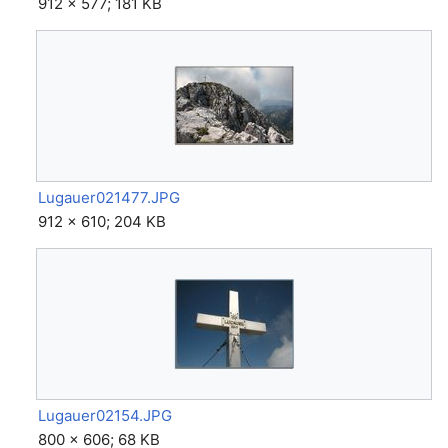
912 × 577; 181 KB
Lugauer021477.JPG
912 × 610; 204 KB
Lugauer02154.JPG
800 × 606; 68 KB