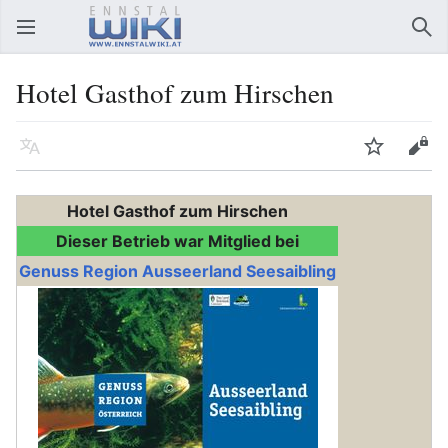
Hauptmenü öffnen
Suc
Hotel Gasthof zum Hirschen
Sprache
Beobachten
Bearbeiten
Hotel Gasthof zum Hirschen
Dieser Betrieb war Mitglied bei
Genuss Region Ausseerland Seesaibling