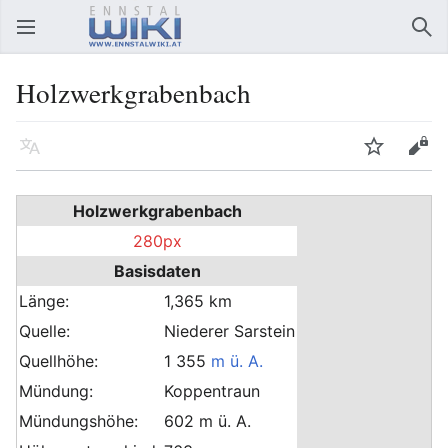
Hauptmenü öffnen
Suc
Holzwerkgrabenbach
Sprache
Beobachten
Bearbeiten
Holzwerkgrabenbach
280px
Basisdaten
Länge:
1,365 km
Quelle:
Niederer Sarstein
Quellhöhe:
1 355
m ü. A.
Mündung:
Koppentraun
Mündungshöhe:
602 m ü. A.