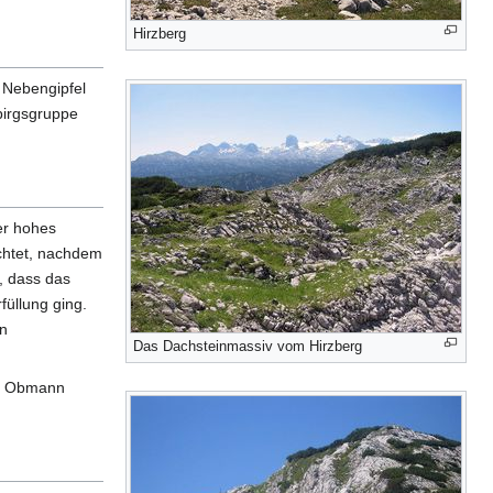
Hirzberg
 Nebengipfel
ebirgsgruppe
er hohes
ichtet, nachdem
, dass das
füllung ging.
en
Das Dachsteinmassiv vom Hirzberg
so Obmann