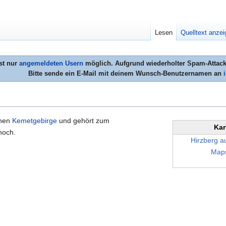
Lesen
Quelltext anze
st nur
angemeldeten Usern
möglich. Aufgrund wiederholter Spam-Attacke
Bitte sende ein E-Mail mit deinem Wunsch-Benutzernamen an
chen
Kemetgebirge
und gehört zum
Kar
och.
Hirzberg a
Map