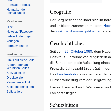
Bilder
Ennstaler Produkte
Heimatkunde
Geografie
heimatkundig
Der Berg befindet befindet sich im n
Mitarbeiten
und er bilden zusammen mit dem
Hoc
Hilfe
der
swiki:Salzkammergut-Berge
darstel
News auf Facebook
Letzte Änderungen
Geschichtliches
Vorlagen
Formatvorlagen
Seit dem
26. Oktober
1989
, dem Natio
Werkzeuge
Holzkreuz. Es wurde von Mitgliedern 
Links auf diese Seite
die Bundesforste die Aufstellung eines
Änderungen an
verlinkten Seiten
Kreuz die Jahreszahl 1988 trägt — den
Spezialseiten
Das
Lärchenholz
dazu spendete Klemens
Druckversion
Hubschrauberflug kam der Bergrettung
Permanenter Link
Seiten­informationen
Dieses Kreuz soll auch Wegweiser und
Seite zitieren
Lambert Stiegler.
Schutzhütten