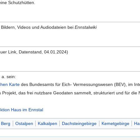
eine Schutzhütten.
Bildern, Videos und Audiodateien bei
Ennstalwiki
euer Link, Datenstand, 04.01.2024)
 a. sein:
chen Karte
des Bundesamts für Eich- Vermessungswesen (BEV), im Int
s Projekt, das frei nutzbare Geodaten sammelt, strukturiert und für d
ktion Haus im Ennstal
Berg
Ostalpen
Kalkalpen
Dachsteingebirge
Kemetgebirge
Ha