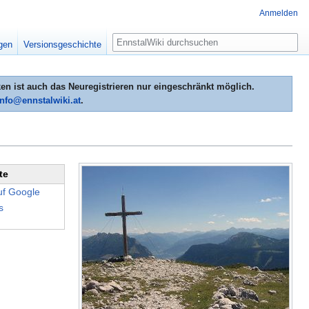
Anmelden
Suche
igen
Versionsgeschichte
n ist auch das Neuregistrieren nur eingeschränkt möglich.
info@ennstalwiki.at
.
te
uf Google
s