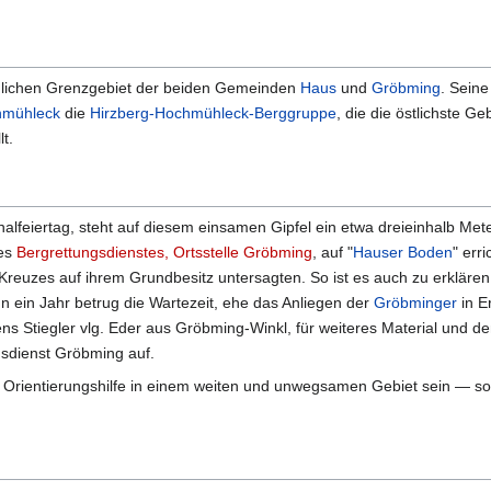
ördlichen Grenzgebiet der beiden Gemeinden
Haus
und
Gröbming
. Seine
hmühleck
die
Hirzberg-Hochmühleck-Berggruppe
, die die östlichste G
lt.
nalfeiertag, steht auf diesem einsamen Gipfel ein etwa dreieinhalb Met
des
Bergrettungsdienstes, Ortsstelle Gröbming
, auf "
Hauser Boden
" err
 Kreuzes auf ihrem Grundbesitz untersagten. So ist es auch zu erklären
n ein Jahr betrug die Wartezeit, ehe das Anliegen der
Gröbminger
in Er
 Stiegler vlg. Eder aus Gröbming-Winkl, für weiteres Material und d
sdienst Gröbming auf.
 Orientierungshilfe in einem weiten und unwegsamen Gebiet sein — 