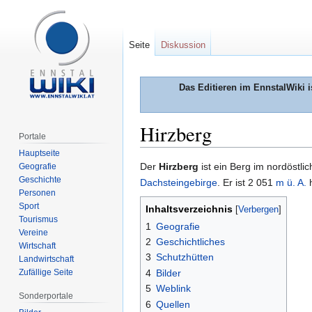
Seite
Diskussion
Das Editieren im EnnstalWiki i
Hirzberg
Portale
Hauptseite
Zur
Zur
Der
Hirzberg
ist ein Berg im nordöstli
Geografie
Geschichte
Navigation
Suche
Dachsteingebirge
. Er ist 2 051
m ü. A.
h
Personen
springen
springen
Sport
Inhaltsverzeichnis
Tourismus
1
Geografie
Vereine
2
Geschichtliches
Wirtschaft
3
Schutzhütten
Landwirtschaft
Zufällige Seite
4
Bilder
5
Weblink
Sonderportale
6
Quellen