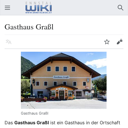
Hauptmenü öffnen
Suc
Gasthaus Graßl
Sprache
Beobachten
Bearbeiten
Gasthaus Graßl
Das
Gasthaus Graßl
ist ein Gasthaus in der Ortschaft