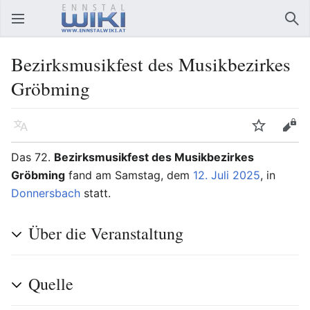
Hauptmenü öffnen
Suc
Bezirksmusikfest des Musikbezirkes
Gröbming
Sprache
Beobachten
Bearbeiten
Das 72.
Bezirksmusikfest des Musikbezirkes
Gröbming
fand am Samstag, dem
12. Juli
2025
, in
Donnersbach
statt.
Über die Veranstaltung
Quelle