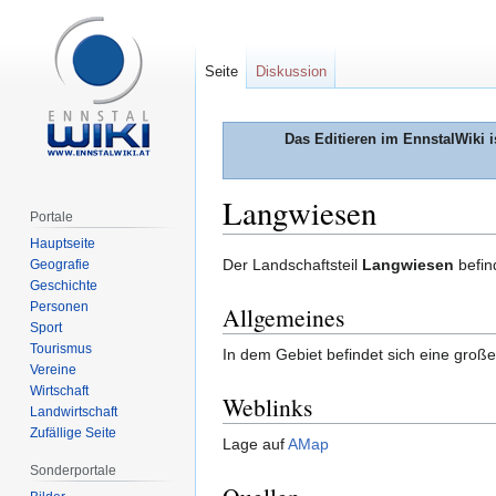
Seite
Diskussion
Das Editieren im EnnstalWiki i
Langwiesen
Portale
Hauptseite
Zur
Zur
Der Landschaftsteil
Langwiesen
befin
Geografie
Geschichte
Navigation
Suche
Personen
Allgemeines
springen
springen
Sport
Tourismus
In dem Gebiet befindet sich eine große
Vereine
Wirtschaft
Weblinks
Landwirtschaft
Zufällige Seite
Lage auf
AMap
Sonderportale