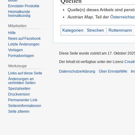
Quellen
Bilder
Ennstaler Produkte
Quelle(n) dieses Artikels sind per
Heimatkunde
heimatkundig
Austrian Map
, Teil der
Österreichis
Mitarbeiten
Kategorien
:
Strechen
Rottenmann
Hilfe
News auf Facebook
Letzte Änderungen
Vorlagen
Diese Seite wurde zuletzt am 17. Oktober 202
Formatvorlagen
Der Inhalt ist verfügbar unter der Lizenz
Creat
Werkzeuge
Datenschutzerklärung
Über EnnstalWiki
Im
Links auf diese Seite
Änderungen an
verlinkten Seiten
Spezialseiten
Druckversion
Permanenter Link
Seiten­informationen
Seite zitieren