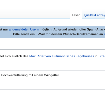
Lesen
Quelltext anze
st nur
angemeldeten Usern
möglich. Aufgrund wiederholter Spam-Attacke
Bitte sende ein E-Mail mit deinem Wunsch-Benutzernamen an
det sich südlich des
Max Ritter von Gutmann'sches Jagdhauses
in
Str
 Hochwildfütterung mit einem Wildgatter.