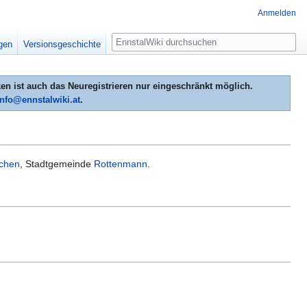
Anmelden
Suche
igen
Versionsgeschichte
n ist auch das Neuregistrieren nur eingeschränkt möglich.
info@ennstalwiki.at
.
echen
, Stadtgemeinde
Rottenmann
.