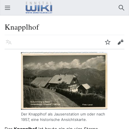
Hauptmenü öffnen
Suc
Knapplhof
Sprache
Beobachten
Bearbeiten
Der Knapplhof als Jausenstation um oder nach
1957, eine historische Ansichtskarte.
Der
Knapplhof
ist heute ein ein vier-Sterne-