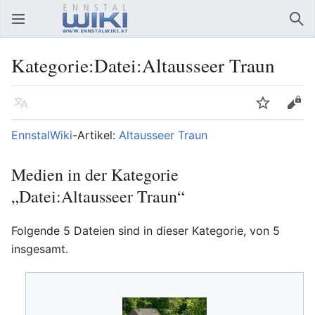
Hauptmenü öffnen
Suc
Kategorie:Datei:Altausseer Traun
Sprache
Beobachten
Bearbeiten
EnnstalWiki
-Artikel:
Altausseer Traun
Medien in der Kategorie
„Datei:Altausseer Traun“
Folgende 5 Dateien sind in dieser Kategorie, von 5
insgesamt.