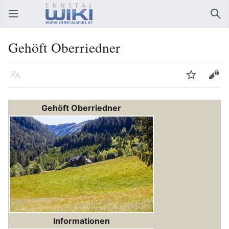
Hauptmenü öffnen
Suc
Gehöft Oberriedner
Sprache
Beobachten
Bearbeiten
Gehöft Oberriedner
Informationen