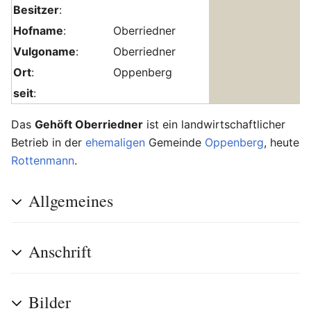
Besitzer
:
Hofname
:
Oberriedner
Vulgoname
:
Oberriedner
Ort
:
Oppenberg
seit
:
Das
Gehöft Oberriedner
ist ein landwirtschaftlicher
Betrieb in der
ehemaligen
Gemeinde
Oppenberg
, heute
Rottenmann
.
Allgemeines
Anschrift
Bilder