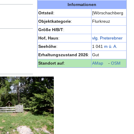
Informationen
Ortsteil
:
[Wörschachberg
Objektkategorie
:
Flurkreuz
Größe H/B/T
:
Hof, Haus
:
vlg. Preterebner
Seehöhe
:
1 041
m ü. A.
Erhaltungszustand 2026
:
Gut
Standort auf
:
AMap
-
OSM