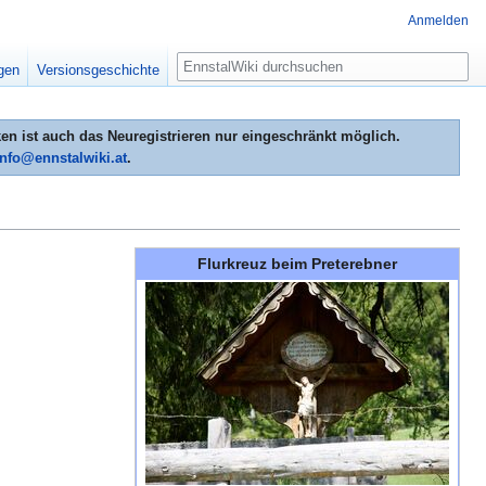
Anmelden
Suche
igen
Versionsgeschichte
n ist auch das Neuregistrieren nur eingeschränkt möglich.
info@ennstalwiki.at
.
Flurkreuz beim Preterebner