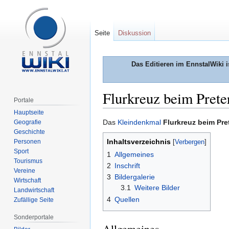
Seite
Diskussion
Das Editieren im EnnstalWiki i
Flurkreuz beim Prete
Portale
Hauptseite
Zur
Zur
Das
Kleindenkmal
Flurkreuz beim Pr
Geografie
Geschichte
Navigation
Suche
Inhaltsverzeichnis
Personen
springen
springen
Sport
1
Allgemeines
Tourismus
2
Inschrift
Vereine
3
Bildergalerie
Wirtschaft
3.1
Weitere Bilder
Landwirtschaft
4
Quellen
Zufällige Seite
Sonderportale
Allgemeines