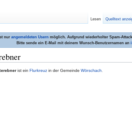
Lesen
Quelltext anze
st nur
angemeldeten Usern
möglich. Aufgrund wiederholter Spam-Attacke
Bitte sende ein E-Mail mit deinem Wunsch-Benutzernamen an
rebner
eterebner
ist ein
Flurkreuz
in der Gemeinde
Wörschach
.