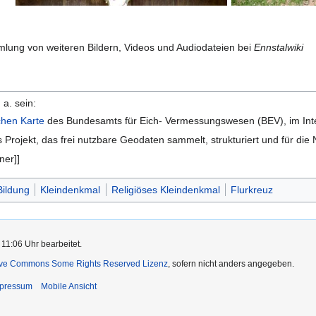
Inschrift
d
ung von weiteren Bildern, Videos und Audiodateien bei
Ennstalwiki
 a. sein:
chen Karte
des Bundesamts für Eich- Vermessungswesen (BEV), im Int
s Projekt, das frei nutzbare Geodaten sammelt, strukturiert und für d
ner]]
Bildung
Kleindenkmal
Religiöses Kleindenkmal
Flurkreuz
 11:06 Uhr bearbeitet.
ive Commons Some Rights Reserved Lizenz
, sofern nicht anders angegeben.
pressum
Mobile Ansicht