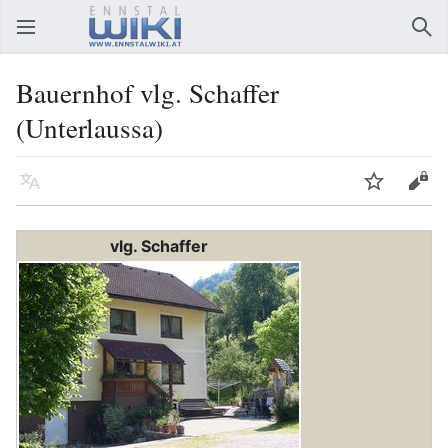
Hauptmenü öffnen
Suc
Bauernhof vlg. Schaffer
(Unterlaussa)
Sprache
Beobachten
Bearbeiten
vlg. Schaffer