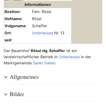
Informationen
Besitzer
:
Fam. Rössl
Hofname
:
Rössl
Vulgoname
:
Schaffer
Ort
:
Unterlaussa
Nr. 13
seit
:
Der Bauernhof
Rössl vlg. Schaffer
ist ein
landwirtschaftlicher Betrieb in
Unterlaussa
in der
Marktgemeinde
Sankt Gallen
.
Allgemeines
Bilder