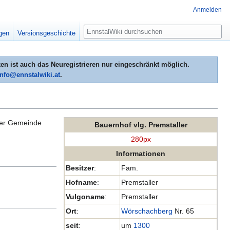
Anmelden
Suche
igen
Versionsgeschichte
n ist auch das Neuregistrieren nur eingeschränkt möglich.
info@ennstalwiki.at
.
er Gemeinde
Bauernhof vlg. Premstaller
280px
Informationen
Besitzer
:
Fam.
Hofname
:
Premstaller
Vulgoname
:
Premstaller
Ort
:
Wörschachberg
Nr. 65
seit
:
um
1300