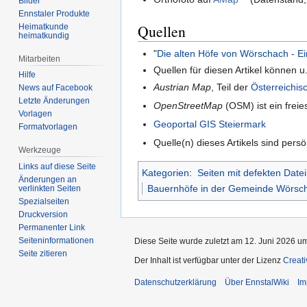
Bilder
Ennstaler Produkte
Quellen
Heimatkunde
heimatkundig
"
Die alten Höfe von Wörschach - Ei
Mitarbeiten
Quellen für diesen Artikel können u.
Hilfe
Austrian Map
, Teil der
Österreichis
News auf Facebook
Letzte Änderungen
OpenStreetMap
(OSM) ist ein freie
Vorlagen
Geoportal GIS Steiermark
Formatvorlagen
Quelle(n) dieses Artikels sind per
Werkzeuge
Links auf diese Seite
Kategorien
:
Seiten mit defekten Datei
Änderungen an
Bauernhöfe in der Gemeinde Wörsc
verlinkten Seiten
Spezialseiten
Druckversion
Permanenter Link
Seiten­informationen
Diese Seite wurde zuletzt am 12. Juni 2026 um
Seite zitieren
Der Inhalt ist verfügbar unter der Lizenz
Creat
Datenschutzerklärung
Über EnnstalWiki
Im