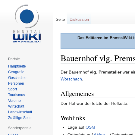
Seite
Diskussion
Das Editieren im EnnstalWiki i
Bauernhof vlg. Prems
Portale
Hauptseite
Zur
Zur
Der Bauernhof
vlg. Premstaller
war ei
Geografie
Geschichte
Navigation
Suche
Wörschach
.
Personen
springen
springen
Sport
Allgemeines
Tourismus
Vereine
Der Hof war der letzte der Hofkette.
Wirtschaft
Landwirtschaft
Weblinks
Zufällige Seite
Lage auf
OSM
Sonderportale
Orthofoto auf
AMap
(Datenstand,