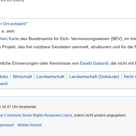
n Ort entsteht
"
 a. sein:
chen Karte
des Bundesamts für Eich- Vermessungswesen (BEV), im Int
s Projekt, das frei nutzbare Geodaten sammelt, strukturiert und für d
sönliche Erinnerungen oder Kenntnisse von
Ewald Gabardi
, die nicht mi
links
Wirtschaft
Landwirtschaft
Landwirtschaft (Gebäude)
Nicht
hach
 16:47 Uhr bearbeitet.
ive Commons Some Rights Reserved Lizenz
, sofern nicht anders angegeben.
pressum
Mobile Ansicht