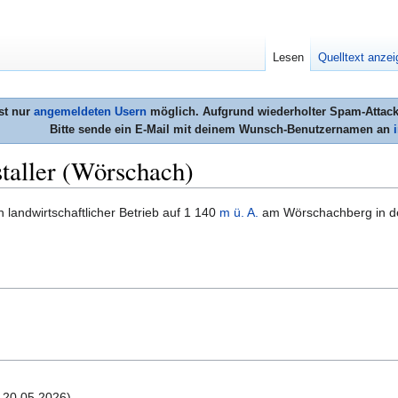
Lesen
Quelltext anze
st nur
angemeldeten Usern
möglich. Aufgrund wiederholter Spam-Attacke
Bitte sende ein E-Mail mit deinem Wunsch-Benutzernamen an
taller (Wörschach)
n landwirtschaftlicher Betrieb auf 1 140
m ü. A.
am Wörschachberg in d
 20.05.2026)