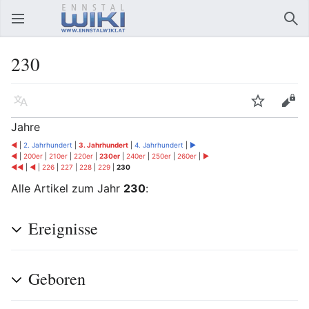
Hauptmenü öffnen
Suc
230
Sprache
Beobachten
Bearbeiten
Jahre
◄
|
2. Jahrhundert
|
3. Jahrhundert
|
4. Jahrhundert
|
►
◄
|
200er
|
210er
|
220er
|
230er
|
240er
|
250er
|
260er
|
►
◄◄
|
◄
|
226
|
227
|
228
|
229
|
230
Alle Artikel zum Jahr
230
:
Ereignisse
Geboren