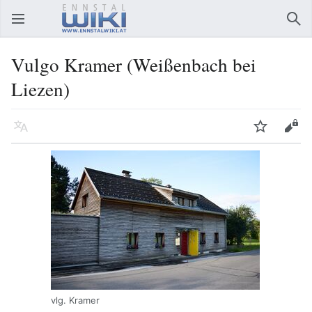
Hauptmenü öffnen
Suc
Vulgo Kramer (Weißenbach bei
Liezen)
Sprache
Beobachten
Bearbeiten
vlg. Kramer