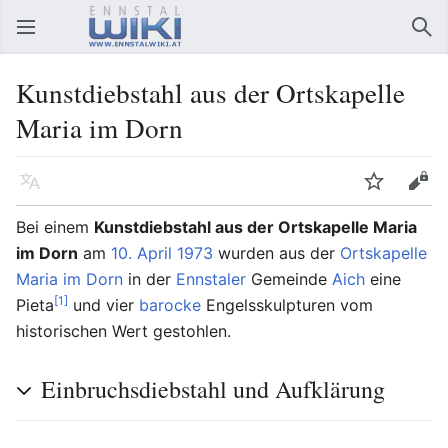
Hauptmenü öffnen
Suc
Kunstdiebstahl aus der Ortskapelle
Maria im Dorn
Sprache
Beobachten
Bearbeiten
Bei einem
Kunstdiebstahl aus der Ortskapelle Maria
im Dorn
am
10. April
1973
wurden aus der
Ortskapelle
Maria im Dorn
in der
Ennstaler
Gemeinde
Aich
eine
[1]
Pieta
und vier
barocke
Engelsskulpturen vom
historischen Wert gestohlen.
Einbruchsdiebstahl und Aufklärung