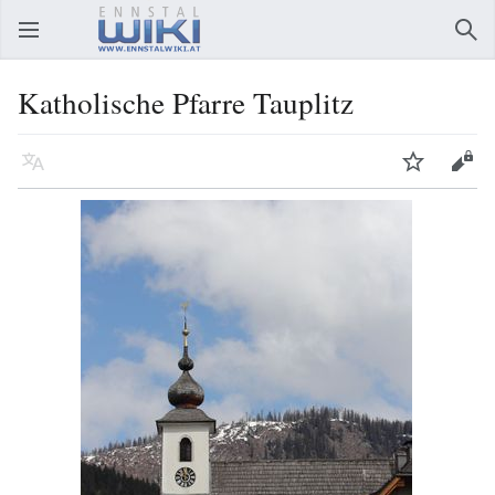
Hauptmenü öffnen
Suc
Katholische Pfarre Tauplitz
Sprache
Beobachten
Bearbeiten