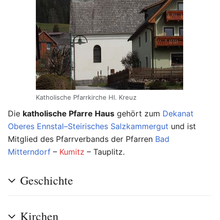
Katholische Pfarrkirche Hl. Kreuz
Die
katholische Pfarre Haus
gehört zum
Dekanat
Oberes Ennstal–Steirisches Salzkammergut
und ist
Mitglied des Pfarrverbands der Pfarren
Bad
Mitterndorf
–
Kumitz
–
Tauplitz
.
Geschichte
Kirchen