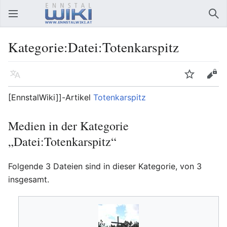
Hauptmenü öffnen
Suc
Kategorie:Datei:Totenkarspitz
Sprache
Beobachten
Bearbeiten
[EnnstalWiki]]-Artikel
Totenkarspitz
Medien in der Kategorie
„Datei:Totenkarspitz“
Folgende 3 Dateien sind in dieser Kategorie, von 3
insgesamt.