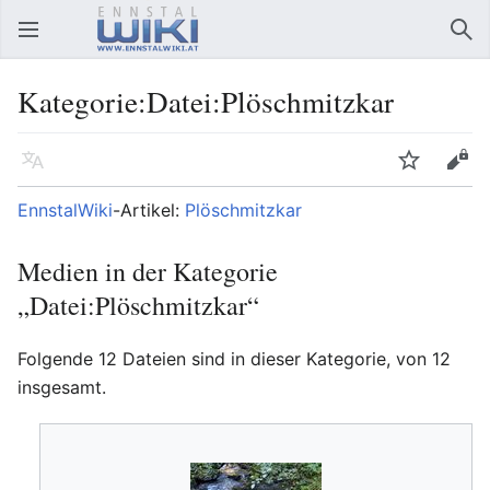
Hauptmenü öffnen
Suc
Kategorie:Datei:Plöschmitzkar
Sprache
Beobachten
Bearbeiten
EnnstalWiki
-Artikel:
Plöschmitzkar
Medien in der Kategorie
„Datei:Plöschmitzkar“
Folgende 12 Dateien sind in dieser Kategorie, von 12
insgesamt.