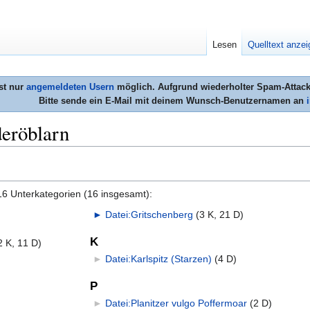
Lesen
Quelltext anze
st nur
angemeldeten Usern
möglich. Aufgrund wiederholter Spam-Attacke
Bitte sende ein E-Mail mit deinem Wunsch-Benutzernamen an
deröblarn
16 Unterkategorien (16 insgesamt):
►
Datei:Gritschenberg
‎
(3 K, 21 D)
K
(2 K, 11 D)
►
Datei:Karlspitz (Starzen)
‎
(4 D)
P
►
Datei:Planitzer vulgo Poffermoar
‎
(2 D)