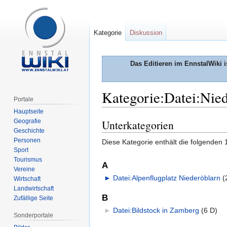
Kategorie
Diskussion
Das Editieren im EnnstalWiki i
Kategorie:Datei:Nie
Portale
Hauptseite
Geografie
Unterkategorien
Zur
Zur
Geschichte
Navigation
Suche
Personen
Diese Kategorie enthält die folgenden 
springen
springen
Sport
Tourismus
A
Vereine
►
Datei:Alpenflugplatz Niederöblarn
‎
Wirtschaft
Landwirtschaft
B
Zufällige Seite
►
Datei:Bildstock in Zamberg
‎
(6 D)
Sonderportale