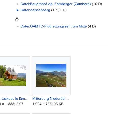
►
Datei:Bauernhof vlg. Zamberger (Zamberg)
‎
(10 D)
►
Datei:Zeissenberg
‎
(1 K, 1 D)
Ö
►
Datei:ÖAMTC-Flugrettungszentrum Mitte
‎
(4 D)
Hubertuskapelle lämmeregg-0063-2021-05-24 08.18.07.jpg
Mitterberg Niederöblarn Alpenflugplatz.jpg
0 × 1.333; 2,07
1.024 × 768; 95 KB