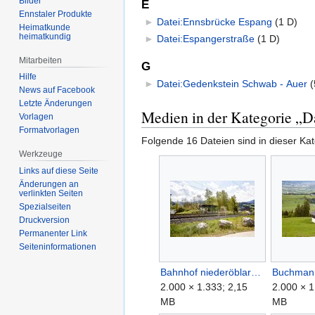
Bilder
E
Ennstaler Produkte
►
Datei:Ennsbrücke Espang
‎
(1 D)
Heimatkunde
heimatkundig
►
Datei:Espangerstraße
‎
(1 D)
Mitarbeiten
G
Hilfe
►
Datei:Gedenkstein Schwab - Auer
‎
(
News auf Facebook
Letzte Änderungen
Medien in der Kategorie „D
Vorlagen
Formatvorlagen
Folgende 16 Dateien sind in dieser Ka
Werkzeuge
Links auf diese Seite
Änderungen an
verlinkten Seiten
Spezialseiten
Druckversion
Permanenter Link
Seiten­informationen
Bahnhof niederöblarn-3000353-2023-05-07.jpg
2.000 × 1.333; 2,15
2.000 × 1
MB
MB