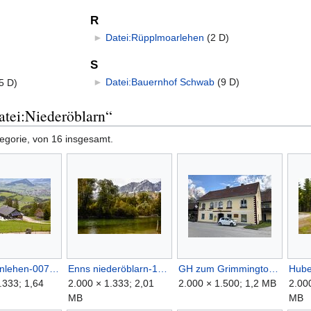
R
►
Datei:Rüpplmoarlehen
‎
(2 D)
S
►
Datei:Bauernhof Schwab
‎
(9 D)
5 D)
atei:Niederöblarn“
tegorie, von 16 insgesamt.
Buchmannlehen-0076-2021-05-24 08.38.43.jpg
Enns niederöblarn-1003-2021-10-15.jpg
GH zum Grimmingtor niederöblarn-1000-2022-05-04.jpg
.333; 1,64
2.000 × 1.333; 2,01
2.000 × 1.500; 1,2 MB
2.00
MB
MB