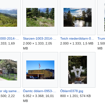
Starzen-1000-2014-07-01.jpg
Starzen-1003-2014-07-01.jpg
Teich niederöblarn-0390-2021-10-15.jpg
.333; 1,69
2.000 × 1.333; 2,05
2.000 × 1.333; 1,5 MB
1.50
MB
MB
Zamberger vlg samer niederöblarn-1001-2022-05-04.jpg
Öamtc öblarn-0953-2023-01-14.jpg
Öblarn0378.jpg
.500; 2,22
5.052 × 3.368; 16,01
800 × 1.201; 574 KB
MB