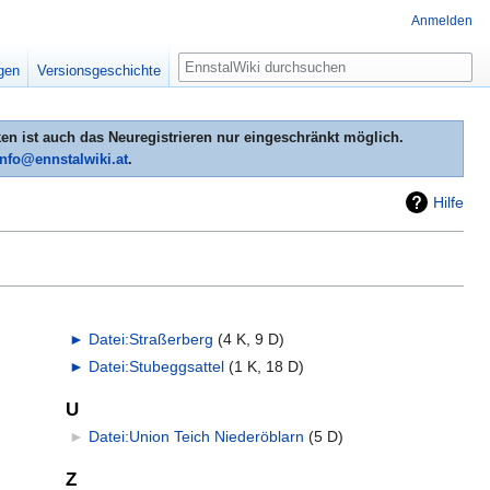
Anmelden
Suche
igen
Versionsgeschichte
n ist auch das Neuregistrieren nur eingeschränkt möglich.
info@ennstalwiki.at
.
Hilfe
►
Datei:Straßerberg
‎
(4 K, 9 D)
►
Datei:Stubeggsattel
‎
(1 K, 18 D)
U
►
Datei:Union Teich Niederöblarn
‎
(5 D)
Z