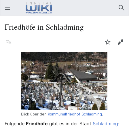
Hauptmenü öffnen
Suc
Friedhöfe in Schladming
Sprache
Beobachten
Bearbeiten
Blick über den
Kommunalfriedhof Schladming
.
Folgende
Friedhöfe
gibt es in der Stadt
Schladming
: