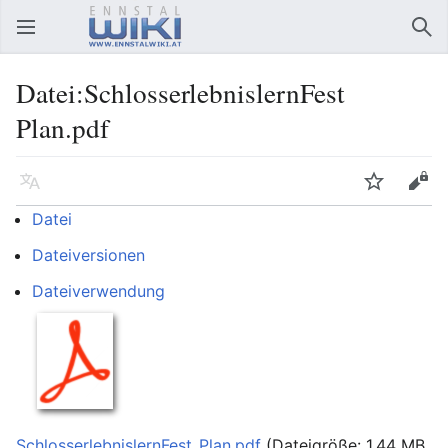
Hauptmenü öffnen
Suc
Datei:SchlosserlebnislernFest
Plan.pdf
Sprache
Beobachten
Bearbeiten
Datei
Dateiversionen
Dateiverwendung
SchlosserlebnislernFest_Plan.pdf
‎
(Dateigröße: 1,44 MB,