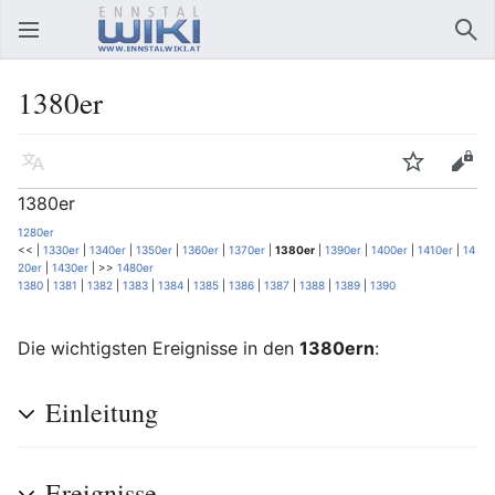
Hauptmenü öffnen
Suc
1380er
Sprache
Beobachten
Bearbeiten
1380er
1280er
<< |
1330er
|
1340er
|
1350er
|
1360er
|
1370er
|
1380er
|
1390er
|
1400er
|
1410er
|
14
20er
|
1430er
| >>
1480er
1380
|
1381
|
1382
|
1383
|
1384
|
1385
|
1386
|
1387
|
1388
|
1389
|
1390
Die wichtigsten Ereignisse in den
1380ern
:
Einleitung
Ereignisse