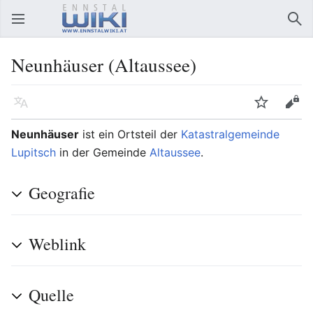
Hauptmenü öffnen
Suc
Neunhäuser (Altaussee)
Sprache
Beobachten
Bearbeiten
Neunhäuser
ist ein Ortsteil der
Katastralgemeinde
Lupitsch
in der Gemeinde
Altaussee
.
Geografie
Weblink
Quelle