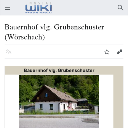
Hauptmenü öffnen
Suc
Bauernhof vlg. Grubenschuster
(Wörschach)
Sprache
Beobachten
Bearbeiten
Bauernhof vlg. Grubenschuster